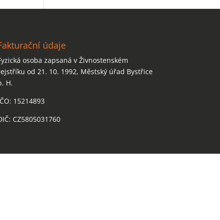
Fakturační údaje
Fyzická osoba zapsaná v Živnostenském
rejstříku od 21. 10. 1992, Městský úřad Bystřice
p. H.
IČO: 15214893
DIČ: CZ5805031760