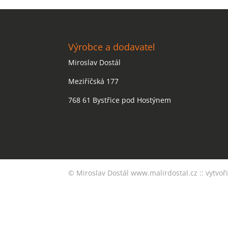
Výrobce a dodavatel
Miroslav Dostál
Meziříčská 177
768 61 Bystřice pod Hostýnem
© Miroslav Dostál
www.malirdostal.cz
::
vytvoři