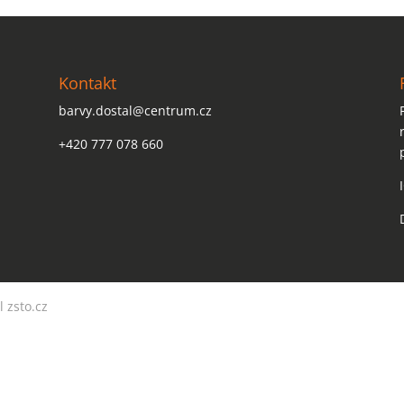
Kontakt
barvy.dostal@centrum.cz
+420 777 078 660
l zsto.cz