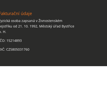
Fakturační údaje
Fyzická osoba zapsaná v Živnostenském
rejstříku od 21. 10. 1992, Městský úřad Bystřice
p. H.
IČO: 15214893
DIČ: CZ5805031760