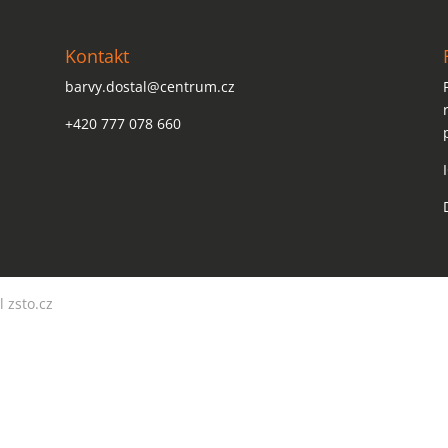
Kontakt
barvy.dostal@centrum.cz
+420 777 078 660
l zsto.cz