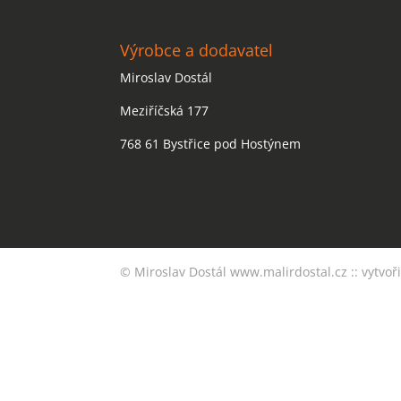
Výrobce a dodavatel
Miroslav Dostál
Meziříčská 177
768 61 Bystřice pod Hostýnem
© Miroslav Dostál
www.malirdostal.cz
::
vytvoři